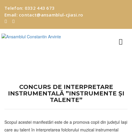
Telefon:
0332 443 673
Email:
contact@ansamblul-cjiasi.ro
EVENIMENTE
CONCURS DE INTERPRETARE
INSTRUMENTALĂ ”INSTRUMENTE ȘI
TALENTE”
Scopul acestei manifestări este de a promova copii din județul Iași
care au talent în interpretarea folclorului muzical instrumental