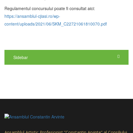
Regulamentul concursului poate fi consultat aici:
https://ansamblul-cjiasi.ro/wp-
content/uploads/2021/06/SKM_C22721061810070.pdf
Sidebar
Ansamblul Artistic Profesionist ”Constantin Arvinte” al Consiliului